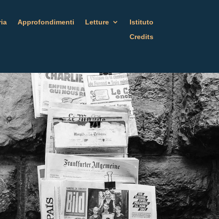
ria
Approfondimenti
Letture
Istituto
Credits