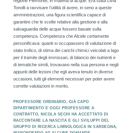
regione Piemonte, in materia di acque. Era stata Livia
Tonolli a ravvisare l’utilità di avere, in seno a queste
amministrazioni, una figura scientifica capace di
garantire che le scelte relative alla gestione e alla
salvaguardia delle acque fossero basate sulla
competenza. Competenza che Alcide certamente
personificava: quanti si occupassero di valutazione di
stato trofico, di stima dei carichi chimici veicolati a lago
per il tramite degli immissari, di bilancio dei nutrienti e
di tematiche simili, trovavano nella sua persona e negli
appunti delle lezioni che egli aveva tenuto in diverse
occasioni, tutti gli elementi necessari per poter avere
corrette valutazioni in merito.
PROFESSORE ORDINARIO, GIÀ CAPO
DIPARTIMENTO E OGGI PROFESSORE A
CONTRATTO, NICOLA SECHI HA ACCETTATO DI
RACCONTARE LA NASCITA E GLI SVILUPPI DEL
GRUPPO DI RICERCA LIMNOLOGICA IN SARDEGNA,
RISPONDENDO AD ALCUNE DOMANDE.