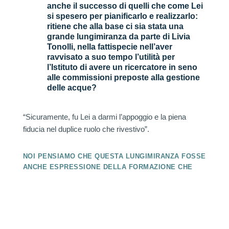
anche il successo di quelli che come Lei
si spesero per pianificarlo e realizzarlo:
ritiene che alla base ci sia stata una
grande lungimiranza da parte di Livia
Tonolli, nella fattispecie nell’aver
ravvisato a suo tempo l’utilità per
l’Istituto di avere un ricercatore in seno
alle commissioni preposte alla gestione
delle acque?
“Sicuramente, fu Lei a darmi l’appoggio e la piena
fiducia nel duplice ruolo che rivestivo”.
NOI PENSIAMO CHE QUESTA LUNGIMIRANZA FOSSE
ANCHE ESPRESSIONE DELLA FORMAZIONE CHE
LIVIA TONOLLI EBBE ATTRAVERSO GLI
INSEGNAMENTI DELLA SUA MAESTRA, RINA MONTI
STELLA. INSEGNAMENTI CHE DA DIRETTRICE,
EBBE MODO DI METTERE A FRUTTO ANCHE
DURANTE LA SUA ATTIVITÀ IN SENO AL COMITATO