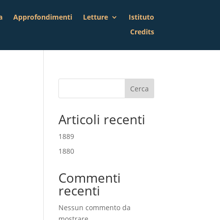
a
Approfondimenti
Letture
Istituto
Credits
Cerca
Articoli recenti
1889
1880
Commenti
recenti
Nessun commento da
mostrare.