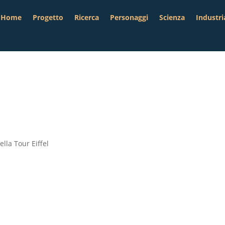
Home
Progetto
Ricerca
Personaggi
Scienza
Industri
lla Tour Eiffel