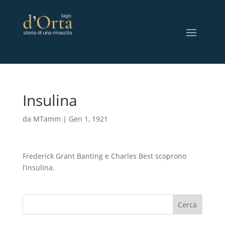
Insulina
da
MTamm
|
Gen 1, 1921
Frederick Grant Banting e Charles Best scoprono
l’insulina.
Cerca