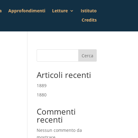
a
Approfondimenti
Letture
Istituto
Credits
Cerca
Articoli recenti
1889
1880
Commenti
recenti
Nessun commento da
mostrare.