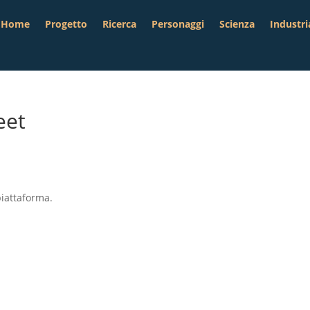
Home
Progetto
Ricerca
Personaggi
Scienza
Industri
eet
piattaforma.